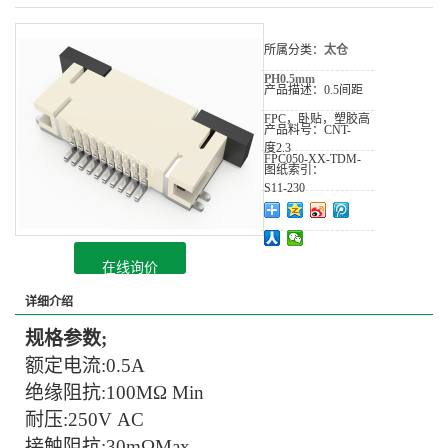
所属分类：
太仓
PH0.5mm
产品描述：
0.5间距
FPC，卧贴，塑胶高
产品料号：
CNT-
度2.3
FPC050-XX-TDM-
图纸索引：
S11-230
在线询价
详细介绍
规格参数;
额定电流:
0.5A
绝缘阻抗:
100MΩ Min
耐压:
250V AC
接触阻抗:
30mΩMax.