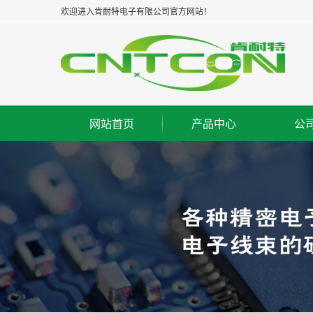
欢迎进入肯耐特电子有限公司官方网站！
网站首页
产品中心
公
板对板连接器--公座
集
板对板连接器--母座
企
板对板连接器--牛角
经
板对线连接器--WAFER
组
FPC/FFC连接器
荣
IC脚座连接器
工