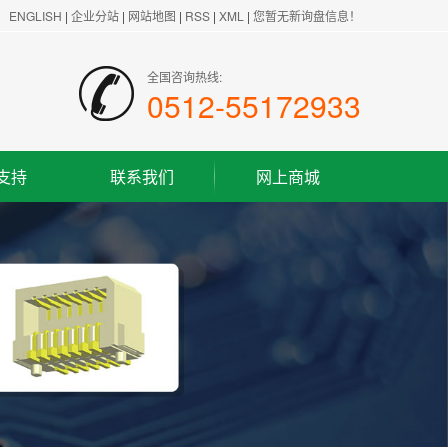
ENGLISH
|
企业分站
|
网站地图
|
RSS
|
XML
|
您暂无新询盘信息！
全国咨询热线:
0512-55172933
支持
联系我们
网上商城
联系方式
客户留言