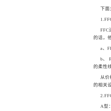
下面
1.
FF
的话，
a、
b、
的柔性
从价
的相关
2.
A型