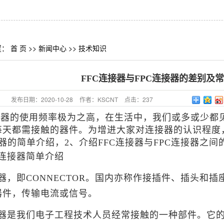
置：
首 页
>>
新闻中心
>>
技术知识
FFC连接器与FPC连接器的差别及
发布日期：
2020-10-28
作者：
KSCNT
点击：
237
接器
的使用频率极为之高，在生活中，我们或多或少都
每天都需接触的器件。为增进大家对连接器的认识程度
接器的简单介绍，2、介绍
FFC
连接器与
FPC
连接器之间
连接器简单介绍
器，即CONNECTOR。国内亦称作接插件、插头和
器件，传输
电流
或信号。
器是我们电子工程技术人员经常接触的一种部件。它