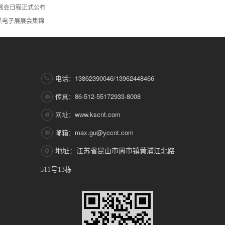
特展会日程正式公布
尼黑电子展展会集锦
电话：13862390046/13962448466
传真：86-512-55172933-8008
网址：www.kscnt.com
邮箱：max.gu@yccnt.com
地址：江苏省昆山市周市镇黄浦江北路
511号13栋