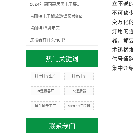
2024年德国慕尼黑电子展...
立不通
不可缺
肯耐特电子诚挚邀请您参加2...
变万化
肯耐特18周年庆
灯用的
连接器有什么作用？
器，都
术迅猛
热门关键词
信号通
集中介
排针排母生产
排针排母
jst连接器厂
jst连接器
排针排母工厂
samtec连接器
联系我们