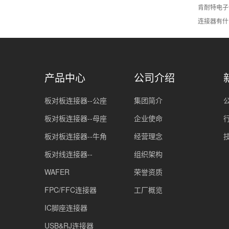
肯耐特电子
连接器有什
产品中心
公司介绍
板对板连接器--公座
集团简介
板对板连接器--母座
企业使命
板对板连接器--牛角
经营理念
板对线连接器--
组织架构
WAFER
荣誉资质
FPC/FFC连接器
工厂概览
IC脚座连接器
USB&RJ连接器