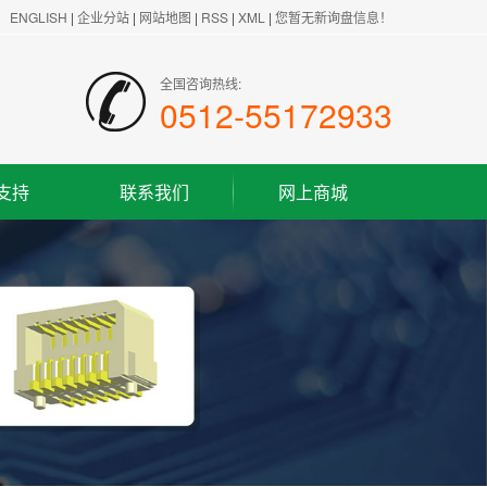
ENGLISH
|
企业分站
|
网站地图
|
RSS
|
XML
|
您暂无新询盘信息！
全国咨询热线:
0512-55172933
支持
联系我们
网上商城
联系方式
客户留言