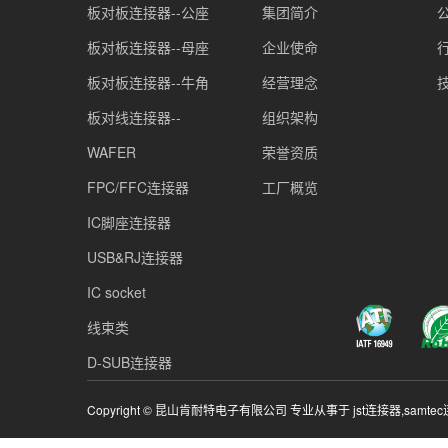
板对板连接器--公座
集团简介
板对板连接器--母座
企业使命
板对板连接器--牛角
经营理念
板对线连接器--
组织架构
WAFER
荣誉资质
FPC/FFC连接器
工厂概览
IC脚座连接器
USB&RJ连接器
IC socket
线束类
D-SUB连接器
Copyright © 昆山肯耐特电子有限公司 专业从事于
jst连接器
,
samte