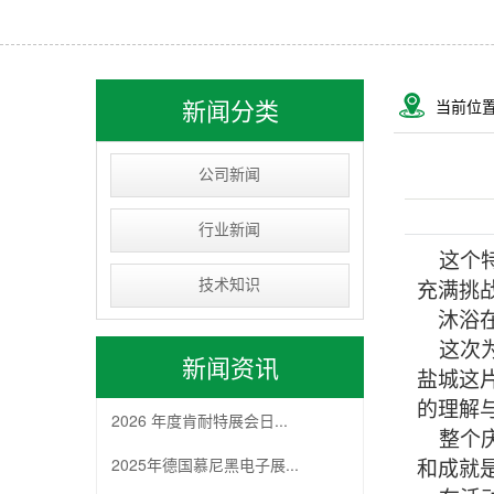
USB&RJ连接器
IC socket
线束类
新闻分类
当前位
D-SUB连接器
公司新闻
行业新闻
这个特
技术知识
充满挑
沐浴在
这次为
新闻资讯
盐城这
的理解
2026 年度肯耐特展会日...
整个庆
2025年德国慕尼黑电子展...
和成就