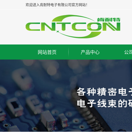
欢迎进入肯耐特电子有限公司官方网站！
网站首页
产品中心
公
板对板连接器--公座
集
板对板连接器--母座
企
板对板连接器--牛角
经
板对线连接器--WAFER
组
FPC/FFC连接器
荣
IC脚座连接器
工