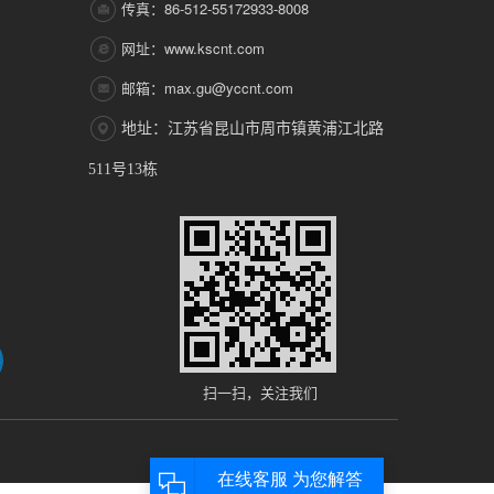
传真：86-512-55172933-8008
网址：www.kscnt.com
邮箱：max.gu@yccnt.com
地址：江苏省昆山市周市镇黄浦江北路
511号13栋
扫一扫，关注我们
推产品
| 主营区域：
江苏
上海
浙江
吴中
太仓
常熟
张家港
昆山
吴江