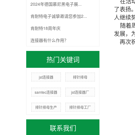
在活动
2024年德国慕尼黑电子展...
了表扬
肯耐特电子诚挚邀请您参加2...
人
继续
随着周
肯耐特18周年庆
发展，
连接器有什么作用？
再次
热门关键词
jst连接器
排针排母
samtec连接器
jst连接器厂
排针排母生产
排针排母工厂
联系我们