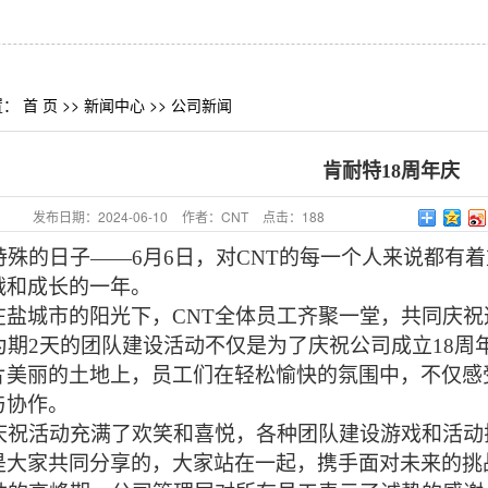
置：
首 页
>>
新闻中心
>>
公司新闻
肯耐特18周年庆
发布日期：
2024-06-10
作者：
CNT
点击：
188
殊的日子
——6月6日，对CNT的每一个人来说都有
战和成长的一年。
盐城
市
的阳光下，
CNT全体员工齐聚一堂，共同庆
期2天的团队建设活动不仅是为了庆祝公司成立
18
片美丽的土地上，员工们在轻松愉快的氛围中，不仅感
与协作。
祝活动充满了欢笑和喜悦，各种团队建设游戏和活动
是大家共同分享的，大家站在一起，携手面对未来的挑