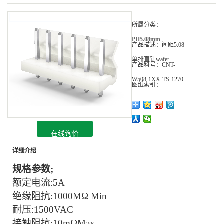
所属分类：
PH5.08mm
产品描述：
间距5.08
单排直针wafer
产品料号：
CNT-
W508-1XX-TS-1270
图纸索引：
在线询价
详细介绍
规格参数
;
额定电流
:
5
A
绝缘阻抗
:
1
00
0
MΩ Min
耐压
:
150
0VAC
接触阻抗
:
10
mΩMax.