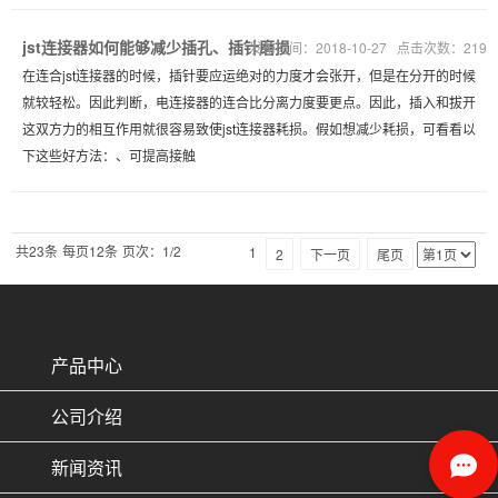
jst连接器如何能够减少插孔、插针磨损
发布时间：2018-10-27 点击次数：219
在连合jst连接器的时候，插针要应运绝对的力度才会张开，但是在分开的时候
就较轻松。因此判断，电连接器的连合比分离力度要更点。因此，插入和拔开
这双方力的相互作用就很容易致使jst连接器耗损。假如想减少耗损，可看看以
下这些好方法：、可提高接触
共23条
每页12条
页次：1/2
1
2
下一页
尾页
产品中心
公司介绍
新闻资讯