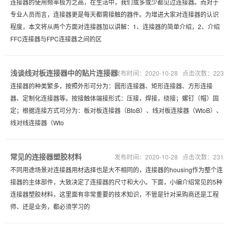
连接器的使用频率极为之高，在生活中，我们或多或少都见过连接器。而对于
专业人员而言，连接器更是每天都需接触的器件。为增进大家对连接器的认识
程度，本文将从两个方面对连接器加以讲解：1、连接器的简单介绍，2、介绍
FFC连接器与FPC连接器之间的区
浅谈线对板连接器中的贴片连接器
发布时间：2020-10-28 点击次数：223
连接器的种类繁多，按照外形可分为：圆形连接器、矩形连接器、方形连接
器、定制化连接器等。按接触体端接形式：压接，焊接，绕接；螺钉（帽）固
定；根据连接方式可分为：板对板连接器（BtoB）、线对板连接器（WtoB）、
线对线连接器（Wto
常见的连接器塑胶材料
发布时间：2020-10-28 点击次数：231
不同用途场景对连接器用材选择也是大不相同的，连接器的housing作为整个连
接器的主体部件，大致决定了连接器的尺寸和大小。下面，小编介绍常见的5种
连接器塑胶材料，这里面有非常重要的技术知识，不管是针对采购商还是工程
师、还是业务，都必须学习的