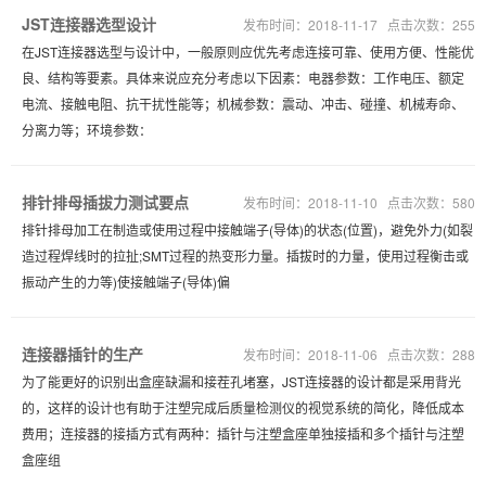
JST连接器选型设计
发布时间：2018-11-17 点击次数：255
在JST连接器选型与设计中，一般原则应优先考虑连接可靠、使用方便、性能优
良、结构等要素。具体来说应充分考虑以下因素：电器参数：工作电压、额定
电流、接触电阻、抗干扰性能等；机械参数：震动、冲击、碰撞、机械寿命、
分离力等；环境参数：
排针排母插拔力测试要点
发布时间：2018-11-10 点击次数：580
排针排母加工在制造或使用过程中接触端子(导体)的状态(位置)，避免外力(如裂
造过程焊线时的拉扯;SMT过程的热变形力量。插拔时的力量，使用过程衡击或
振动产生的力等)使接触端子(导体)偏
连接器插针的生产
发布时间：2018-11-06 点击次数：288
为了能更好的识别出盒座缺漏和接茬孔堵塞，JST连接器的设计都是采用背光
的，这样的设计也有助于注塑完成后质量检测仪的视觉系统的简化，降低成本
费用；连接器的接插方式有两种：插针与注塑盒座单独接插和多个插针与注塑
盒座组