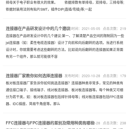
排母关于电子职业有很大的效果。 依据排数有单排母，双排母，三排母等;
依据封装用法则有贴片SMT，插件DIP(直插/弯插)等;一起
连接器在产品研发设计中的几个建议
发布时间：2021-05-05 点击次数：219
连接器在产品研发设计中的几个建议:第一、了解清楚产品空间的限制因为一些
jst连接器（如：柔性电缆连接器）设计了向前和向后翻转的选项。当进行系统
设计时，你就需要考虑这些翻转的方法。比如说向后翻转的连接器如果正背面
有另一个组件，那么就可能很不容
连接器厂家教你如何选择连接器
发布时间：2020-10-28 点击次数：179
板对板连接器厂家告诉你如何挑选连接器？连接器种类非常多，常见的种类有
通信接口端子、接线端子、线对板连接器、板对板连接器等。每个种类又可细
分为若干类，如：板对板连接器包括排针排母等；线对板连接器包括FPC连接
器、IDC插座、简易牛角座等。那么
FFC连接器与FPC连接器的差别及常用种类有哪些
发布时间：2020-10-28 点击次数：238