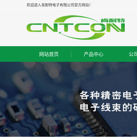
欢迎进入肯耐特电子有限公司官方网站！
网站首页
产品中心
公
板对板连接器--公座
集
板对板连接器--母座
企
板对板连接器--牛角
经
板对线连接器--WAFER
组
FPC/FFC连接器
荣
IC脚座连接器
工