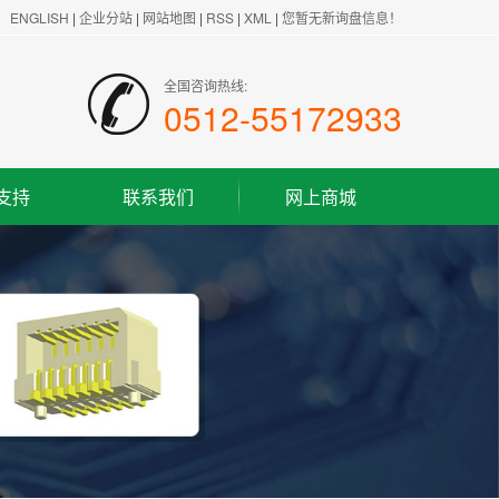
ENGLISH
|
企业分站
|
网站地图
|
RSS
|
XML
|
您暂无新询盘信息！
全国咨询热线:
0512-55172933
支持
联系我们
网上商城
联系方式
客户留言