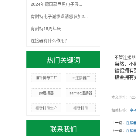
2024年德国慕尼黑电子展...
肯耐特电子诚挚邀请您参加2...
肯耐特18周年庆
连接器有什么作用？
热门关键词
不管连接器
当然，不
镀锡拥有
镀金拥有
排针排母工厂
jst连接器厂
jst连接器
samtec连接器
本文网址：http://
排针排母生产
排针排母
相关标签：
电
上一篇：
连接
联系我们
下一篇：
连接