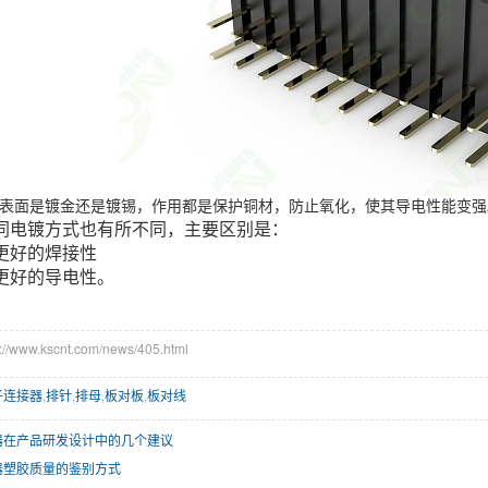
表面是镀金还是镀锡，作用都是保护铜材，防止氧化，使其导电性能变强
同电镀方式也有所不同，主要区别是：
更好的焊接性
更好的导电性。
www.kscnt.com/news/405.html
子连接器
,
排针
,
排母
,
板对板
,
板对线
器在产品研发设计中的几个建议
器塑胶质量的鉴别方式