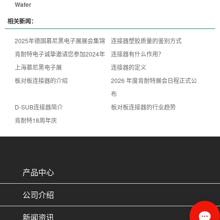
Wafer
相关新闻：
2025年德国慕尼黑电子展展会集锦
连接器塑胶质量的鉴别方式
肯耐特电子诚挚邀请您参加2024年
连接器有什么作用？
上海慕尼黑电子展
连接器的定义
板对板连接器的介绍
2026 年度肯耐特展会日程正式公
布
D-SUB连接器简介
板对板连接器的行业趋势
肯耐特18周年庆
产品中心
公司介绍
新闻资讯