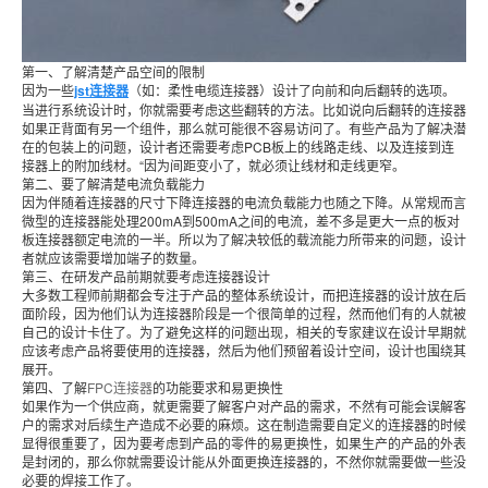
第一、了解清楚产品空间的限制
因为一些
jst连接器
（如：柔性电缆连接器）设计了向前和向后翻转的选项。
当进行系统设计时，你就需要考虑这些翻转的方法。比如说向后翻转的连接器
如果正背面有另一个组件，那么就可能很不容易访问了。有些产品为了解决潜
在的包装上的问题，设计者还需要考虑PCB板上的线路走线、以及连接到连
接器上的附加线材。“因为间距变小了，就必须让线材和走线更窄。
第二、要了解清楚电流负载能力
因为伴随着连接器的尺寸下降连接器的电流负载能力也随之下降。从常规而言
微型的连接器能处理200mA到500mA之间的电流，差不多是更大一点的板对
板连接器额定电流的一半。所以为了解决较低的载流能力所带来的问题，设计
者就应该需要增加端子的数量。
第三、在研发产品前期就要考虑连接器设计
大多数工程师前期都会专注于产品的整体系统设计，而把连接器的设计放在后
面阶段，因为他们认为连接器阶段是一个很简单的过程，然而他们有的人就被
自己的设计卡住了。为了避免这样的问题出现，相关的专家建议在设计早期就
应该考虑产品将要使用的连接器，然后为他们预留着设计空间，设计也围绕其
展开。
第四、了解
FPC连接器
的功能要求和易更换性
如果作为一个供应商，就更需要了解客户对产品的需求，不然有可能会误解客
户的需求对后续生产造成不必要的麻烦。这在制造需要自定义的连接器的时候
显得很重要了，因为要考虑到产品的零件的易更换性，如果生产的产品的外表
是封闭的，那么你就需要设计能从外面更换连接器的，不然你就需要做一些没
必要的焊接工作了。