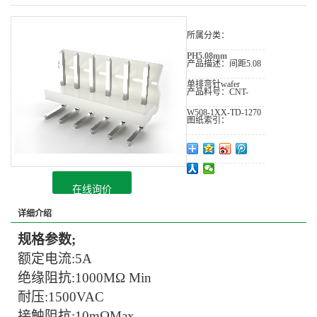
所属分类：
PH5.08mm
产品描述：
间距5.08
单排弯针wafer
产品料号：
CNT-
W508-1XX-TD-1270
图纸索引：
在线询价
详细介绍
规格参数
;
额定电流
:
5
A
绝缘阻抗
:
1
00
0
MΩ Min
耐压
:
150
0VAC
接触阻抗
:
10
mΩMax.