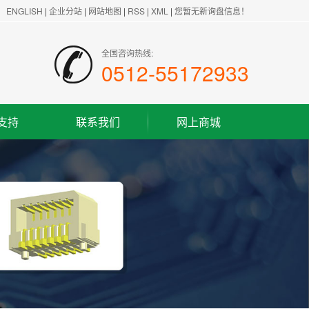
ENGLISH
|
企业分站
|
网站地图
|
RSS
|
XML
|
您暂无新询盘信息！
全国咨询热线:
0512-55172933
支持
联系我们
网上商城
联系方式
客户留言