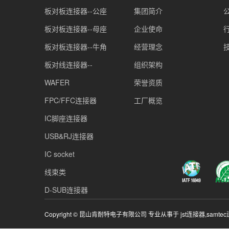
板对板连接器--公座
集团简介
板对板连接器--母座
企业使命
板对板连接器--牛角
经营理念
板对线连接器--
组织架构
WAFER
荣誉资质
FPC/FFC连接器
工厂概览
IC脚座连接器
USB&RJ连接器
IC socket
线束类
D-SUB连接器
Copyright © 昆山肯耐特电子有限公司 专业从事于
jst连接器
,
samte