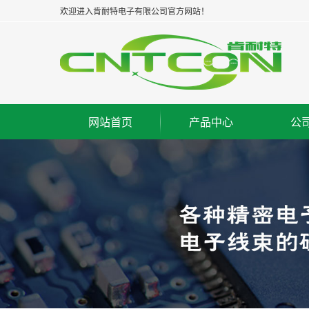
欢迎进入肯耐特电子有限公司官方网站！
网站首页
产品中心
公
板对板连接器--公座
集
板对板连接器--母座
企
板对板连接器--牛角
经
板对线连接器--WAFER
组
FPC/FFC连接器
荣
IC脚座连接器
工