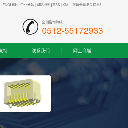
ENGLISH
|
企业分站
|
网站地图
|
RSS
|
XML
|
您暂无新询盘信息！
全国咨询热线:
0512-55172933
支持
联系我们
网上商城
联系方式
客户留言