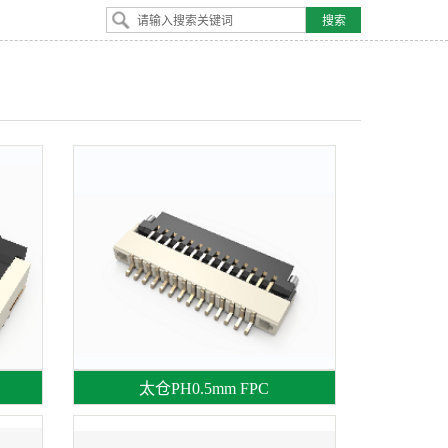
太仓PH0.5mm FPC