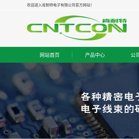
欢迎进入肯耐特电子有限公司官方网站！
网站首页
产品中心
公
太仓板对板连接器--公座
集
太仓板对板连接器--母座
企
太仓板对板连接器--牛角
经
太仓板对线连接器--WAF
组
太仓FPC/FFC连接器
荣
太仓IC脚座连接器
工