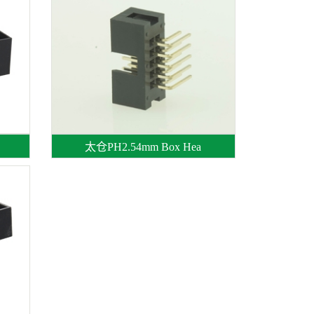
太仓PH2.54mm Box Hea