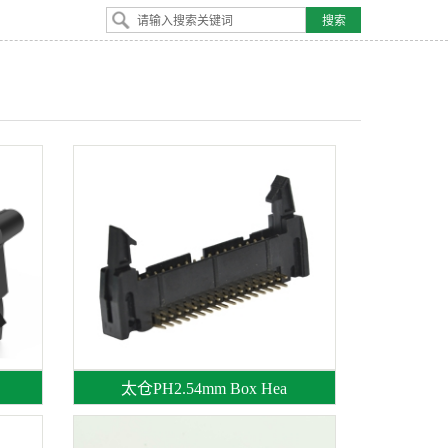
太仓PH2.54mm Box Hea