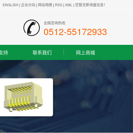
ENGLISH
|
企业分站
|
网站地图
|
RSS
|
XML
|
您暂无新询盘信息！
全国咨询热线:
0512-55172933
支持
联系我们
网上商城
联系方式
客户留言