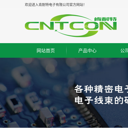
欢迎进入肯耐特电子有限公司官方网站！
网站首页
产品中心
公
太仓板对板连接器--公座
集
太仓板对板连接器--母座
企
太仓板对板连接器--牛角
经
太仓板对线连接器--WAF
组
太仓FPC/FFC连接器
荣
太仓IC脚座连接器
工