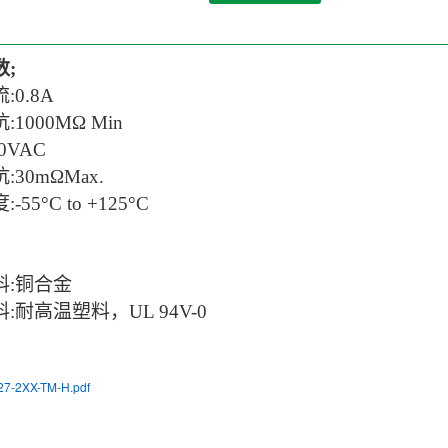
数
;
流
:0.8
A
抗
:
1
000MΩ Min
0VAC
抗
:30mΩMax.
度
:-55
°C to +12
5°C
料
:
铜合金
料
:耐高温塑料，UL 94V-0
7-2XX-TM-H.pdf