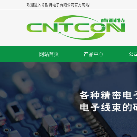
欢迎进入肯耐特电子有限公司官方网站！
网站首页
产品中心
公
太仓板对板连接器--公座
集
太仓板对板连接器--母座
企
太仓板对板连接器--牛角
经
太仓板对线连接器--WAF
组
太仓FPC/FFC连接器
荣
太仓IC脚座连接器
工