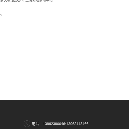
请您参加2024年上海慕尼黑电子展
？
电话：13862390046/13962448466