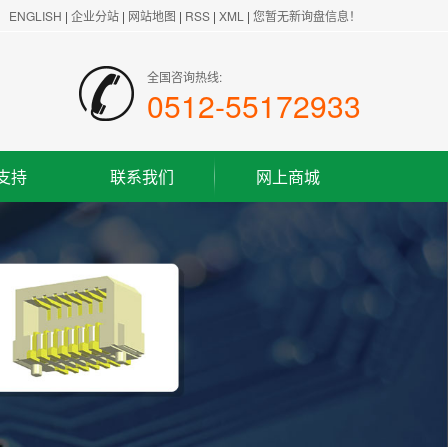
ENGLISH
|
企业分站
|
网站地图
|
RSS
|
XML
|
您暂无新询盘信息！
全国咨询热线:
0512-55172933
支持
联系我们
网上商城
联系方式
客户留言