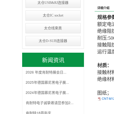
太仓USB&RJ连接器
详细介绍
太仓IC socket
规格参
额定电
太仓线束类
绝缘阻
耐压
:5
0
太仓D-SUB连接器
接触阻
运行温
新闻资讯
材质：
2026 年度肯耐特展会日...
接触材
绝缘材
2025年德国慕尼黑电子展...
2024年德国慕尼黑电子展...
图纸；
CNT-M12
肯耐特电子诚挚邀请您参加2...
肯耐特18周年庆