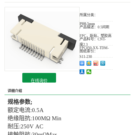
所属分类：
PH0.5mm
产品描述：
0.5间距
FPC，卧贴，塑胶高
产品料号：
CNT-
度2.3
FPC050-XX-TDM-
图纸索引：
S11-230
在线询价
详细介绍
规格参数;
额定电流:
0.5A
绝缘阻抗:
100MΩ Min
耐压:
250V AC
接触阻抗:
30mΩMax.