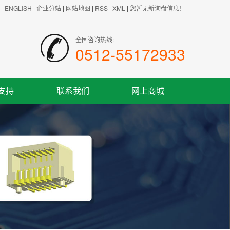
ENGLISH
|
企业分站
|
网站地图
|
RSS
|
XML
|
您暂无新询盘信息！
全国咨询热线:
0512-55172933
支持
联系我们
网上商城
联系方式
客户留言