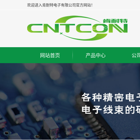
欢迎进入肯耐特电子有限公司官方网站！
网站首页
产品中心
公
浙江板对板连接器--公座
集
浙江板对板连接器--母座
企
浙江板对板连接器--牛角
经
浙江板对线连接器--WAF
组
浙江FPC/FFC连接器
荣
浙江IC脚座连接器
工