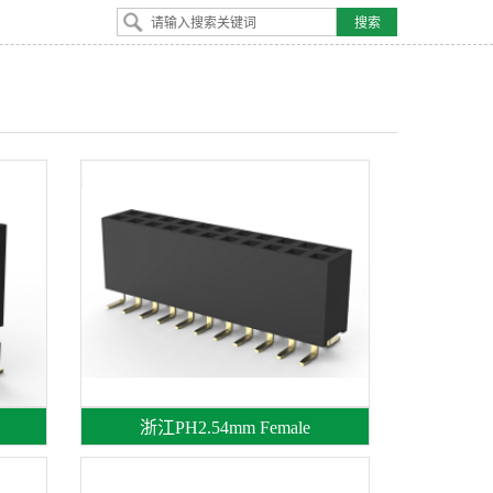
浙江PH2.54mm Female