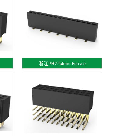
浙江PH2.54mm Female