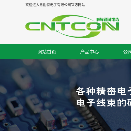
欢迎进入肯耐特电子有限公司官方网站！
网站首页
产品中心
公
浙江板对板连接器--公座
集
浙江板对板连接器--母座
企
浙江板对板连接器--牛角
经
浙江板对线连接器--WAF
组
浙江FPC/FFC连接器
荣
浙江IC脚座连接器
工