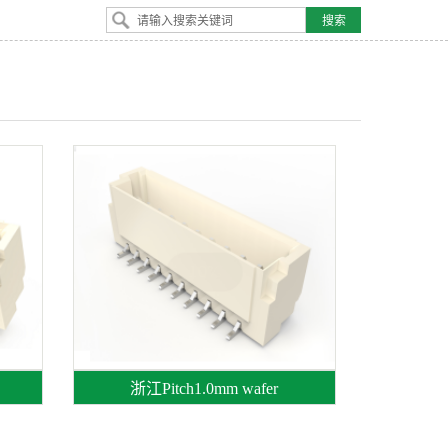
浙江Pitch1.0mm wafer