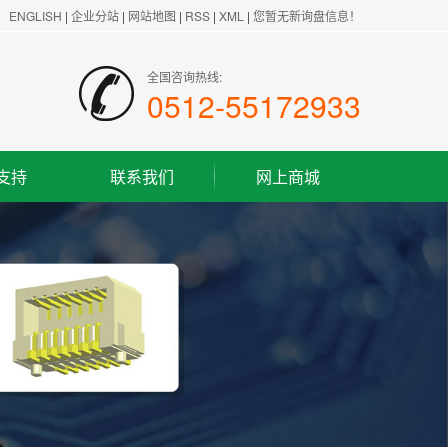
ENGLISH
|
企业分站
|
网站地图
|
RSS
|
XML
|
您暂无新询盘信息！
全国咨询热线:
0512-55172933
支持
联系我们
网上商城
联系方式
客户留言