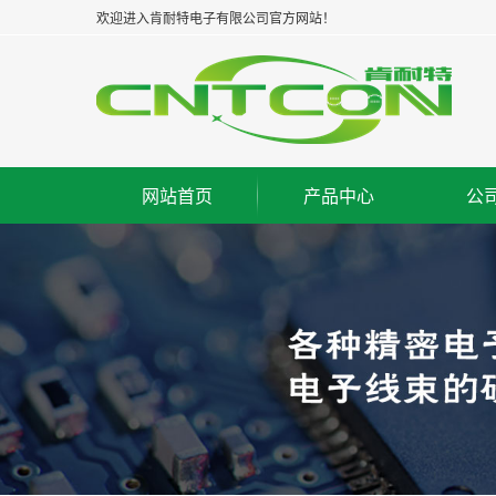
欢迎进入肯耐特电子有限公司官方网站！
网站首页
产品中心
公
浙江板对板连接器--公座
集
浙江板对板连接器--母座
企
浙江板对板连接器--牛角
经
浙江板对线连接器--WAF
组
浙江FPC/FFC连接器
荣
浙江IC脚座连接器
工