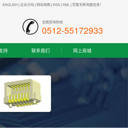
ENGLISH
|
企业分站
|
网站地图
|
RSS
|
XML
|
您暂无新询盘信息！
全国咨询热线:
0512-55172933
支持
联系我们
网上商城
联系方式
客户留言