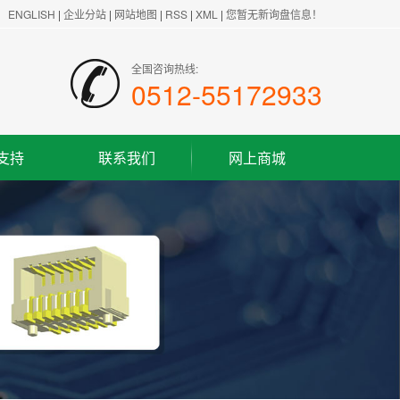
ENGLISH
|
企业分站
|
网站地图
|
RSS
|
XML
|
您暂无新询盘信息！
全国咨询热线:
0512-55172933
支持
联系我们
网上商城
联系方式
客户留言