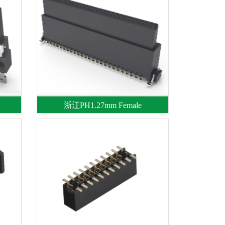
浙江PH1.27mm Female