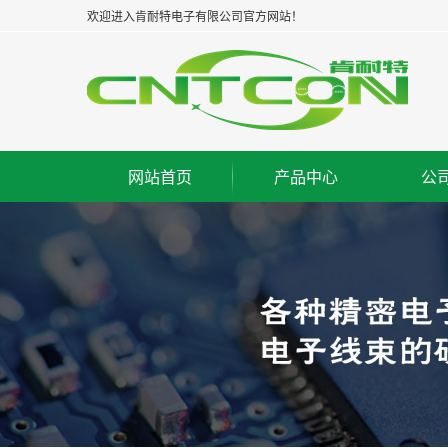
欢迎进入肯耐特电子有限公司官方网站！
网站首页
产品中心
公
浙江板对板连接器--公座
集
浙江板对板连接器--母座
企
浙江板对板连接器--牛角
经
浙江板对线连接器--WAF
组
浙江FPC/FFC连接器
荣
浙江IC脚座连接器
工