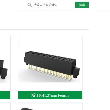
浙江PH1.27mm Female