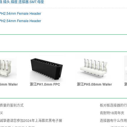
母
,
插头
,
插座
,
连接器
,
SMT
,
母座
H2.54mm Female Header
H2.54mm Female Header
6mm Wafer
浙江PH1.0mm FPC
浙江PH5.08mm Wafer
浙
质量的鉴别方式
板对板连接器的行
义
肯耐特18周年庆
诚挚邀请您参加2024年上海慕尼黑电子展
连接器有什么作用