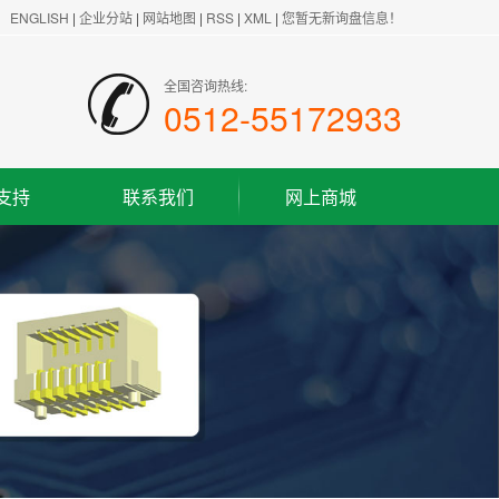
ENGLISH
|
企业分站
|
网站地图
|
RSS
|
XML
|
您暂无新询盘信息！
全国咨询热线:
0512-55172933
支持
联系我们
网上商城
联系方式
客户留言