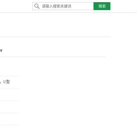
r
器，U型