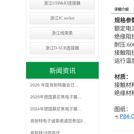
浙江USB&RJ连接器
详细介绍
浙江IC socket
规格参数
额定电流
浙江线束类
绝缘阻抗
耐压:
60
浙江D-SUB连接器
接触阻抗:
运行温度
新闻资讯
材质：
2026 年度肯耐特展会日...
接触材料
绝缘材料
2025年德国慕尼黑电子展...
2024年德国慕尼黑电子展...
图纸：
P84-C
肯耐特电子诚挚邀请您参加2...
肯耐特18周年庆