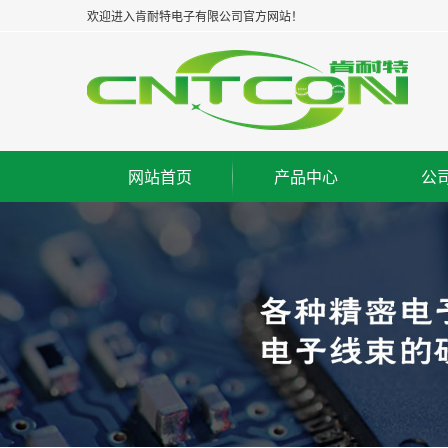
欢迎进入肯耐特电子有限公司官方网站！
网站首页
产品中心
公
浙江板对板连接器--公座
集
浙江板对板连接器--母座
企
浙江板对板连接器--牛角
经
浙江板对线连接器--WAF
组
浙江FPC/FFC连接器
荣
浙江IC脚座连接器
工