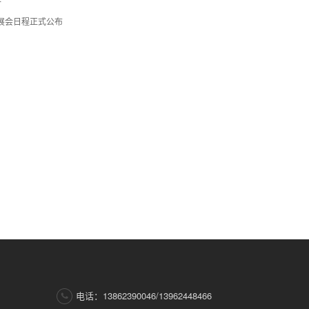
介
特展会日程正式公布
电话：13862390046/13962448466