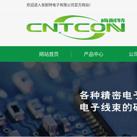
欢迎进入肯耐特电子有限公司官方网站！
网站首页
产品中心
公
浙江板对板连接器--公座
集
浙江板对板连接器--母座
企
浙江板对板连接器--牛角
经
浙江板对线连接器--WAF
组
浙江FPC/FFC连接器
荣
浙江IC脚座连接器
工