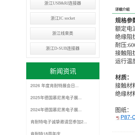
浙江USB&RJ连接器
详细介绍
浙江IC socket
规格参数
额定电流
浙江线束类
绝缘阻抗
耐压:
60
浙江D-SUB连接器
接触阻抗:
运行温度
新闻资讯
材质：
2026 年度肯耐特展会日...
接触材料
绝缘材料
2025年德国慕尼黑电子展...
2024年德国慕尼黑电子展...
图纸：
P87-C
肯耐特电子诚挚邀请您参加2...
肯耐特18周年庆