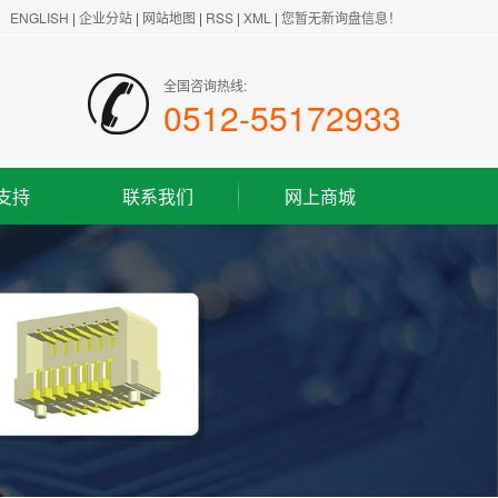
ENGLISH
|
企业分站
|
网站地图
|
RSS
|
XML
|
您暂无新询盘信息！
全国咨询热线:
0512-55172933
支持
联系我们
网上商城
联系方式
客户留言