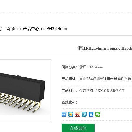
置：
首 页
>>
产品中心
>>
PH2.54mm
浙江PH2.54mm Female Heade
所属分类：
浙江PH2.54mm
产品描述：
间距2.54双排弯针排母母座连接器
产品料号：
CNT-F254-2XX-GD-850/3.0-T
图纸索引：
在线询价