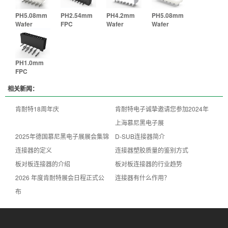
PH5.08mm
PH2.54mm
PH4.2mm
PH5.08mm
Wafer
FPC
Wafer
Wafer
PH1.0mm
FPC
相关新闻：
肯耐特18周年庆
肯耐特电子诚挚邀请您参加2024年
上海慕尼黑电子展
2025年德国慕尼黑电子展展会集锦
D-SUB连接器简介
连接器的定义
连接器塑胶质量的鉴别方式
板对板连接器的介绍
板对板连接器的行业趋势
2026 年度肯耐特展会日程正式公
连接器有什么作用？
布