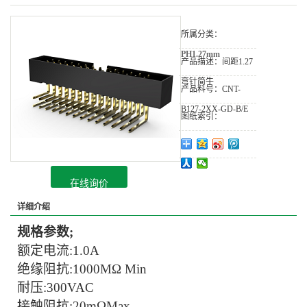
所属分类：
PH1.27mm
产品描述：
间距1.27
弯针简牛
产品料号：
CNT-
B127-2XX-GD-B/E
图纸索引：
在线询价
详细介绍
规格参数;
额定电流:
1.0A
绝缘阻抗:
1000MΩ Min
耐压:
300VAC
接触阻抗:20mΩMax.