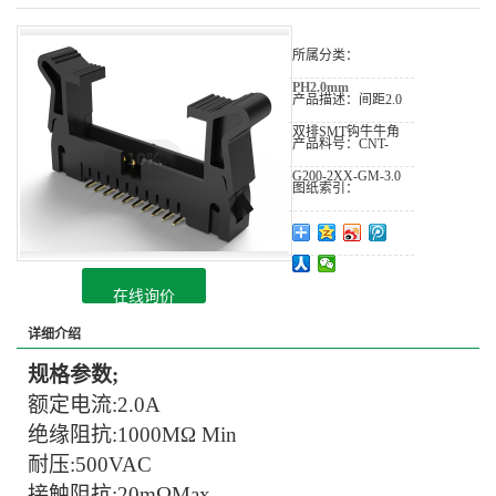
所属分类：
PH2.0mm
产品描述：
间距2.0
双排SMT钩牛牛角
产品料号：
CNT-
G200-2XX-GM-3.0
图纸索引：
在线询价
详细介绍
规格参数;
额定电流:
2.0A
绝缘阻抗:
1000MΩ Min
耐压:
500VAC
接触阻抗:20mΩMax.