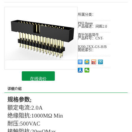
所属分类：
PH2.0mm
产品描述：
间距2.0
直针加高简牛
产品料号：
CNT-
B200-2XX-GS-H/B
图纸索引：
在线询价
详细介绍
规格参数;
额定电流:
2.0A
绝缘阻抗:
1000MΩ Min
耐压:
500VAC
接触阻抗:20mΩMax.