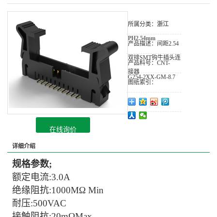
所属分类：
浙江
PH2.54mm
产品描述：
间距2.54
双排SMT钩牛插头连
产品料号：
CNT-
接器
G254-2XX-GM-8.7
图纸索引：
在线询价
详细介绍
规格参数
;
额定电流
:
3.0
A
绝缘阻抗
:
1
000MΩ Min
耐压
:
5
00VAC
接触阻抗
:20mΩMax.