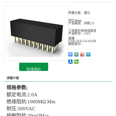
所属分类：
浙江
PH2.0mm
产品描述：
间距2.0
三排直针排母母座连
产品料号：
CNT-
接器
F200-3XX-GS-635/B
图纸索引：
在线询价
详细介绍
规格参数
;
额定电流
:
2.0
A
绝缘阻抗
:
1
000MΩ Min
耐压
:
5
00VAC
接触阻抗
:20mΩMax.