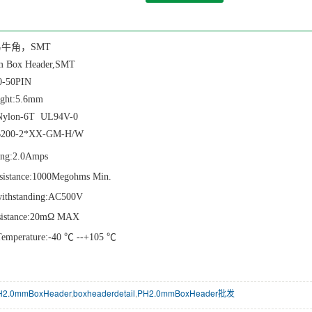
易牛角，SMT
m Box Header,SMT
10-50PIN
eight:5.6mm
: Nylon-6T UL94V-0
B200-2*XX-GM-H/W
ing:
2
.0Amps
resistance:1000Megohms Min.
withstanding:AC
5
00V
esistance:20mΩ MAX
Temperature:-40 ℃
--+105
℃
2.0mmBoxHeader
,
boxheaderdetail
,
PH2.0mmBoxHeader批发