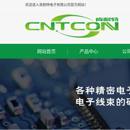
欢迎进入肯耐特电子有限公司官方网站！
网站首页
产品中心
公
浙江板对板连接器--公座
集
浙江板对板连接器--母座
企
浙江板对板连接器--牛角
经
浙江板对线连接器--WAF
组
浙江FPC/FFC连接器
荣
浙江IC脚座连接器
工