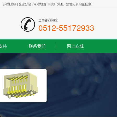
ENGLISH
|
企业分站
|
网站地图
|
RSS
|
XML
|
您暂无新询盘信息！
全国咨询热线:
0512-55172933
支持
联系我们
网上商城
联系方式
客户留言