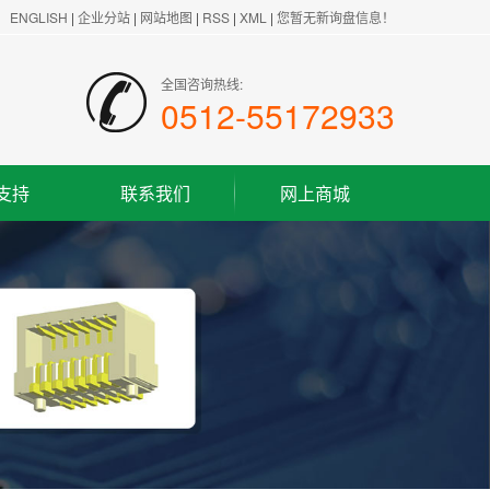
ENGLISH
|
企业分站
|
网站地图
|
RSS
|
XML
|
您暂无新询盘信息！
全国咨询热线:
0512-55172933
支持
联系我们
网上商城
联系方式
客户留言