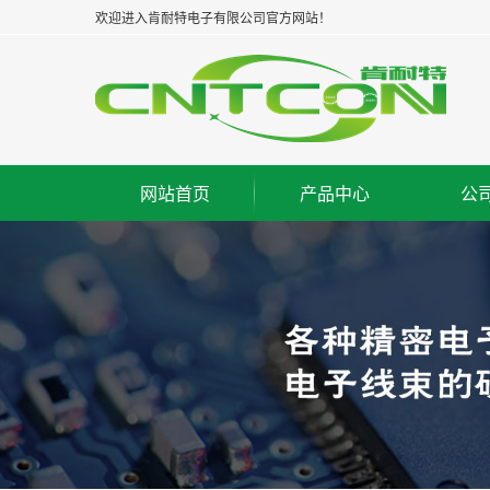
欢迎进入肯耐特电子有限公司官方网站！
网站首页
产品中心
公
浙江板对板连接器--公座
集
浙江板对板连接器--母座
企
浙江板对板连接器--牛角
经
浙江板对线连接器--WAF
组
浙江FPC/FFC连接器
荣
浙江IC脚座连接器
工