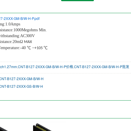
7-2XXX-GM-B/W-H-P.pdf
ting:1.0Amps
resistance:1000Megohms Min.
 withstanding:AC300V
sistance:20mΩ
MAX
Temperature:-40 ℃
℃
--+105
tch1.27mm
,
CNT-B127-2XXX-GM-B/W-H-P价格
,
CNT-B127-2XXX-GM-B/W-H-P批发
NT-B127-2XXX-GM-B/W-H
NT-B127-2XXX-GS-B/W-H