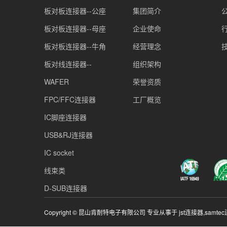
板对板连接器--公座
集团简介
板对板连接器--母座
企业使命
板对板连接器--牛角
经营理念
板对线连接器--
组织架构
WAFER
荣誉资质
FPC/FFC连接器
工厂概览
IC脚座连接器
USB&RJ连接器
IC socket
线束类
D-SUB连接器
Copyright © 昆山肯耐特电子有限公司 专业从事于
jst连接器
,
samte