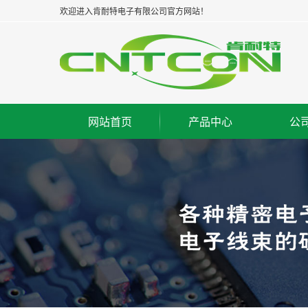
欢迎进入肯耐特电子有限公司官方网站！
网站首页
产品中心
公
板对板连接器--公座
集
板对板连接器--母座
企
板对板连接器--牛角
经
板对线连接器--WAFER
组
FPC/FFC连接器
荣
IC脚座连接器
工