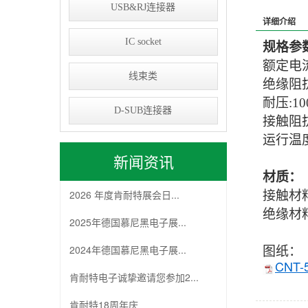
USB&RJ连接器
详细介绍
IC socket
规格参数
额定电流
线束类
绝缘阻抗
耐压:
10
D-SUB连接器
接触阻抗
运行温度
新闻资讯
材质：
2026 年度肯耐特展会日...
接触材料
绝缘材料
2025年德国慕尼黑电子展...
2024年德国慕尼黑电子展...
图纸：
CNT-5
肯耐特电子诚挚邀请您参加2...
肯耐特18周年庆