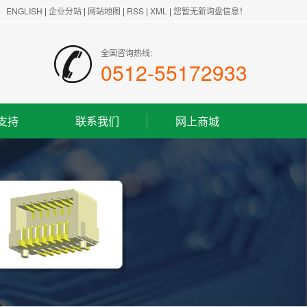
ENGLISH
|
企业分站
|
网站地图
|
RSS
|
XML
|
您暂无新询盘信息！
全国咨询热线:
0512-55172933
支持
联系我们
网上商城
联系方式
客户留言