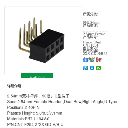
所属分类：
PH2.54mm
产品描述：
2.54mm Female
产品料号：
Header ,Dual
CNT-F254-
图纸索引：
Row,Right
2XX-GD-H/B-U
Angle,U Type
在线询价
详细介绍
2.54mm双排母座，90度，U型端子
Spec:2.54mm Female Header ,Dual Row,Right Angle,U Type
Positions:2-40PIN
Plastics Height: 5.0/8.5/7.1mm
Materials:PBT UL94V-0
P/N:CNT-F254-2*XX-GD-H/B-U