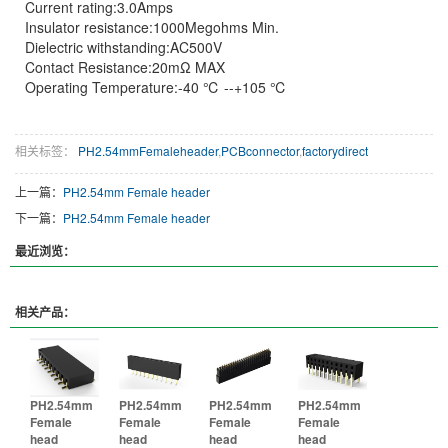
Current rating:3.0Amps
Insulator resistance:1000Megohms Min.
Dielectric withstanding:AC500V
Contact Resistance:20mΩ MAX
Operating Temperature:-40 ℃ --+105 ℃
相关标签：
PH2.54mmFemaleheader
,
PCBconnector
,
factorydirect
上一篇：
PH2.54mm Female header
下一篇：
PH2.54mm Female header
最近浏览：
相关产品：
PH2.54mm
PH2.54mm
PH2.54mm
PH2.54mm
Female
Female
Female
Female
head
head
head
head