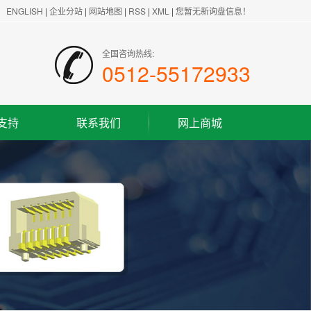
ENGLISH
|
企业分站
|
网站地图
|
RSS
|
XML
|
您暂无新询盘信息！
全国咨询热线:
0512-55172933
支持
联系我们
网上商城
联系方式
客户留言