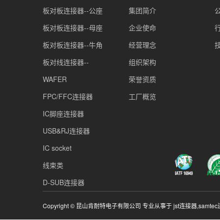
板对板连接器--公座
集团简介
板对板连接器--母座
企业使命
板对板连接器--牛角
经营理念
板对线连接器--
组织架构
WAFER
荣誉资质
FPC/FFC连接器
工厂概览
IC脚座连接器
USB&RJ连接器
IC socket
线束类
D-SUB连接器
Copyright © 昆山肯耐特电子有限公司 专业从事于
jst连接器
,
samte