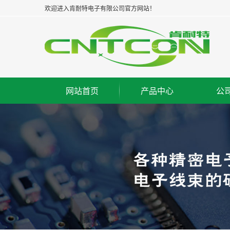
欢迎进入肯耐特电子有限公司官方网站！
网站首页
产品中心
公
板对板连接器--公座
集
板对板连接器--母座
企
板对板连接器--牛角
经
板对线连接器--WAFER
组
FPC/FFC连接器
荣
IC脚座连接器
工